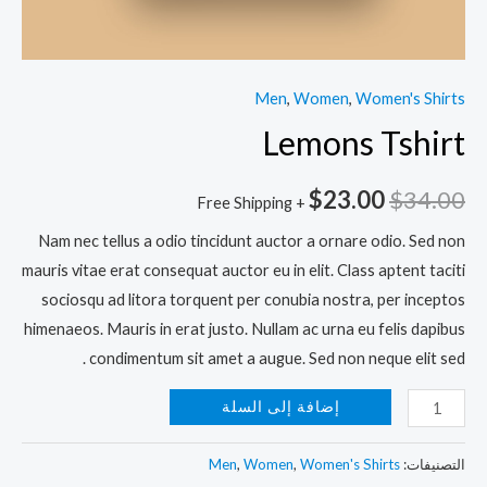
Men
,
Women
,
Women's Shirts
Lemons Tshirt
$
23.00
$
34.00
+ Free Shipping
Nam nec tellus a odio tincidunt auctor a ornare odio. Sed non
mauris vitae erat consequat auctor eu in elit. Class aptent taciti
sociosqu ad litora torquent per conubia nostra, per inceptos
himenaeos. Mauris in erat justo. Nullam ac urna eu felis dapibus
condimentum sit amet a augue. Sed non neque elit sed .
كمية
إضافة إلى السلة
Lemons
Tshirt
التصنيفات:
Women's Shirts
,
Women
,
Men